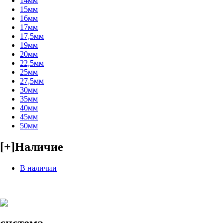
14мм
15мм
16мм
17мм
17,5мм
19мм
20мм
22,5мм
25мм
27,5мм
30мм
35мм
40мм
45мм
50мм
[+]
Наличие
В наличии
система