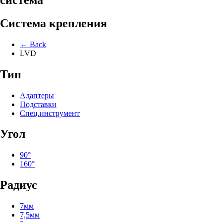
Система крепления
← Back
LVD
Тип
Адаптеры
Подставки
Спец.инструмент
Угол
90°
160°
Радиус
7мм
7,5мм