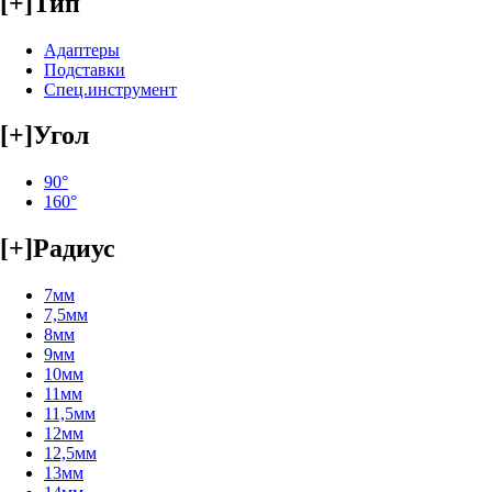
[+]
Тип
Адаптеры
Подставки
Спец.инструмент
[+]
Угол
90°
160°
[+]
Радиус
7мм
7,5мм
8мм
9мм
10мм
11мм
11,5мм
12мм
12,5мм
13мм