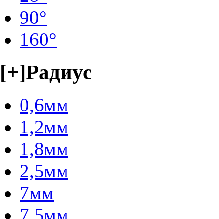
90°
160°
[+]
Радиус
0,6мм
1,2мм
1,8мм
2,5мм
7мм
7,5мм