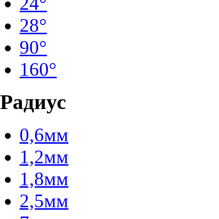
24°
28°
90°
160°
Радиус
0,6мм
1,2мм
1,8мм
2,5мм