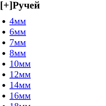
[+]
Ручей
4мм
6мм
7мм
8мм
10мм
12мм
14мм
16мм